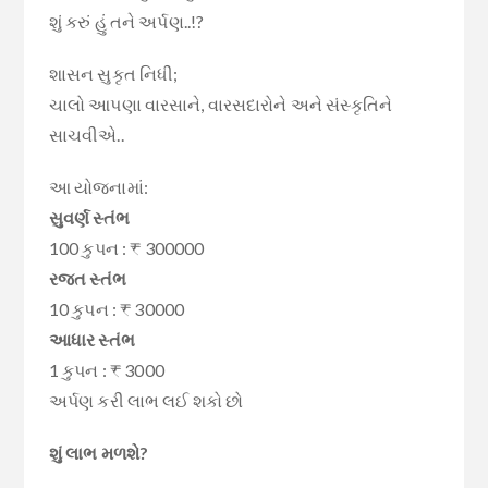
શું કરું હું તને અર્પણ..!?
શાસન સુકૃત નિધી;
ચાલો આપણા વારસાને, વારસદારોને અને સંસ્કૃતિને
સાચવીએ..
આ યોજનામાં:
સુવર્ણ સ્તંભ
100 કુપન : ₹ 300000
રજત સ્તંભ
10 કુપન : ₹ 30000
આધાર સ્તંભ
1 કુપન : ₹ 3000
અર્પણ કરી લાભ લઈ શકો છો
શું લાભ મળશે?