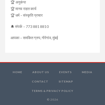
🏆 अनुकंपा
🏆 मानव राहत कार्य
🏆 धर्म – संस्कृति प्रचार
🔔 संपर्क – 773 881 8810
आपका – समकित ग्रुप, गोरेगांव, मुंबई
HOME
ABOUT US
EVENTS
MEDIA
CONTACT
SITEMAP
TERMS & PRIVACY POLICY
© 2026