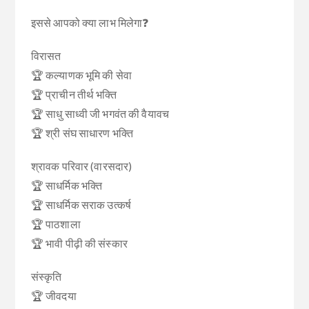
इससे आपको क्या लाभ मिलेगा❓
विरासत
🏆 कल्याणक भूमि की सेवा
🏆 प्राचीन तीर्थ भक्ति
🏆 साधु साध्वी जी भगवंत की वैयावच
🏆 श्री संघ साधारण भक्ति
श्रावक परिवार (वारसदार)
🏆 साधर्मिक भक्ति
🏆 साधर्मिक सराक उत्कर्ष
🏆 पाठशाला
🏆 भावी पीढ़ी की संस्कार
संस्कृति
🏆 जीवदया