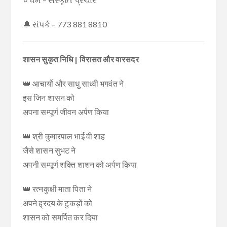
🔔 સંપર્ક – 773 881 8810
शासन सुकृत निधि | विरासत और वारसदर
👑 आचार्यो और साधु साध्वी भगवंत ने
इस जिन शासन को
अपना सम्पूर्ण जीवन अर्पण किया
👑 श्री कुमारपाल भाई वी शाह
जैसे शासन सुभट ने
अपनी सम्पूर्ण शक्ति शाशन को अर्पण किया
👑 रत्नकुक्षी माता पिता ने
अपने ह्रदय के टुकड़ों को
शासन को समर्पित कर दिया